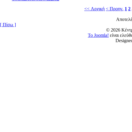
<< Αρχική
< Προηγ.
1
2
Αποτελέ
[ Πίσω ]
© 2026 Κέν
Το Joomla!
είναι ελεύ
Designe