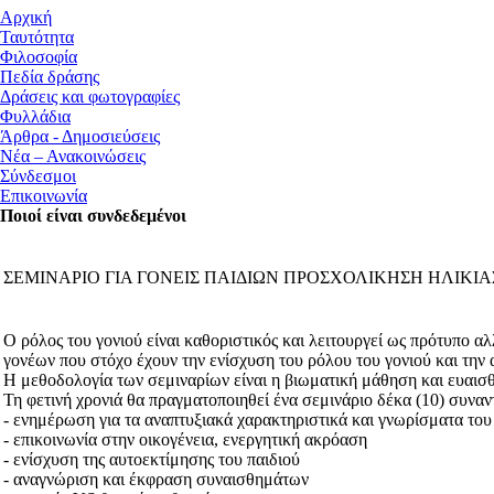
Αρχική
Ταυτότητα
Φιλοσοφία
Πεδία δράσης
Δράσεις και φωτογραφίες
Φυλλάδια
Άρθρα - Δημοσιεύσεις
Νέα – Ανακοινώσεις
Σύνδεσμοι
Επικοινωνία
Ποιοί είναι συνδεδεμένοι
ΣΕΜΙΝΑΡΙΟ ΓΙΑ ΓΟΝΕΙΣ ΠΑΙΔΙΩΝ ΠΡΟΣΧΟΛΙΚΗΣΗ ΗΛΙΚΙΑ
Ο ρόλος του γονιού είναι καθοριστικός και λειτουργεί ως πρότυπο 
γονέων που στόχο έχουν την ενίσχυση του ρόλου του γονιού και τη
Η μεθοδολογία των σεμιναρίων είναι η βιωματική μάθηση και ευα
ισ
Τη φετινή χρονιά θα πραγματοποιηθεί ένα σεμινάριο δέκα (10) συνα
- ενημέρωση για τα αναπτυξιακά χαρακτηριστικά και γνωρίσματα του
- επικοινωνία στην οικογένεια, ενεργητική ακρόαση
- ενίσχυση της αυτοεκτίμησης του παιδιού
- αναγνώριση και έκφραση συναισθημάτων