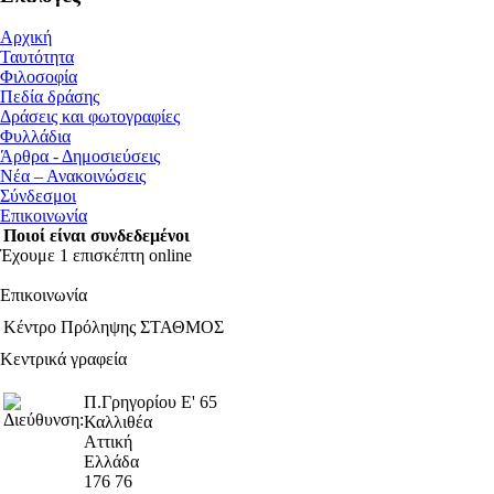
Αρχική
Ταυτότητα
Φιλοσοφία
Πεδία δράσης
Δράσεις και φωτογραφίες
Φυλλάδια
Άρθρα - Δημοσιεύσεις
Νέα – Ανακοινώσεις
Σύνδεσμοι
Επικοινωνία
Ποιοί είναι συνδεδεμένοι
Έχουμε 1 επισκέπτη online
Επικοινωνία
Κέντρο Πρόληψης ΣΤΑΘΜΟΣ
Κεντρικά γραφεία
Π.Γρηγορίου Ε' 65
Καλλιθέα
Αττική
Ελλάδα
176 76