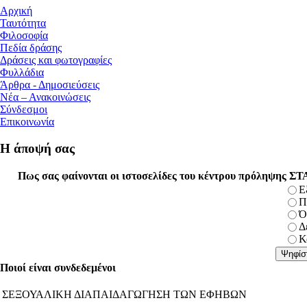
Αρχική
Ταυτότητα
Φιλοσοφία
Πεδία δράσης
Δράσεις και φωτογραφίες
Φυλλάδια
Άρθρα - Δημοσιεύσεις
Νέα – Ανακοινώσεις
Σύνδεσμοι
Επικοινωνία
Η άποψή σας
Πως σας φαίνονται οι ιστοσελίδες του κέντρου πρόληψης 
Ε
Π
Ό
Δ
Κ
Ποιοί είναι συνδεδεμένοι
ΣΕΞΟΥΑΛΙΚΗ ΔΙΑΠΑΙΔΑΓΩΓΗΣΗ ΤΩΝ ΕΦΗΒΩΝ